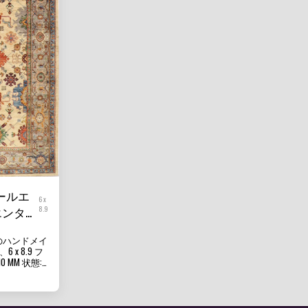
ールエ
6 x
エンタル
8.9
ト天然染
のハンドメイ
ングルー
6 x 8.9 フ
テーブル
0 MM 状態:
ガズニ ウール
原産国: ア
カーペット、
 ハンドメイド