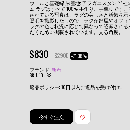
ウールと基礎綿 原産地: アフガニスタン 当
ム ラグはすべて 100% 手作り、手織りで
されている写真は、ラグの美しさと活気を示
照明を撮影したもので、ラグが部屋やオフィ
ラグの色は状況に応じて異なって認識される
だくために掲載されています。見る角度。
$
830
$
2900
-71.38%
ブランド:
新着
SKU:
10b 63
返品ポリシー:
10日以内に返品を受け付けます
今すぐ注文