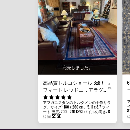
完売しました。
高品質トルコショール 6x8.7
b1
フィート レッドエリアラグ
435
アフガンハンドノットラグ
アフガニスタンのトルクメンの手作りラ
リビングルーム用ラグ 野菜
イ
グ。サイズ: 180 x 260 cm、5.11 x 8.7 フィ
染めラグ ダイニングテーブ
ート 密度: 200 - 210 KPSI パイルの高さ: 8
M
$
950
MM - 10 MM 状態: 新品 素材: アフガン ガズ
ルラグ ベッドルームラグ テ
$
2800
$
ニ ウールとファンデーション コットン
ピチ
原産地: アフガニスタン 当社のラグ、カ