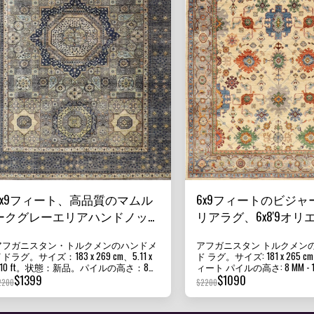
6x9フィート、高品質のマムル
6x9フィートのビジャ
ークグレーエリアハンドノット
リアラグ、6x8'9オリ
ラグ、100%ウールアフガニス
アフガンハンドノッ
アフガニスタン・トルクメンのハンドメ
アフガニスタン トルクメン
タン伝統ラグ、リビングルーム
料ウールラグ、リビ
ドラグ。サイズ：183 x 269 cm、5.11 x
ド ラグ。サイズ: 181 x 265 cm、
用ラグ、オリエンタルラグ、オ
ムラグ、ダイニング
8'10 ft。状態：新品。パイルの高さ：8
ィート パイルの高さ: 8 MM - 1
M - 10 MM。密度：240 KPSI。素材：アフ
新品 素材: アフガニスタン 
$
1399
$
1090
フィスラグ、ホームデコレーシ
ラグ、子供部屋ラグ
2200
$
2200
ガニスタン・ガズニウールとファンデー
とファンデーション コットン 
ョン
ションコットン。原産国：アフガニスタ
フガニスタン 当社のラグ、
ン。質感：この美しいラグは短いパイル
キリム ラグはすべて 100%