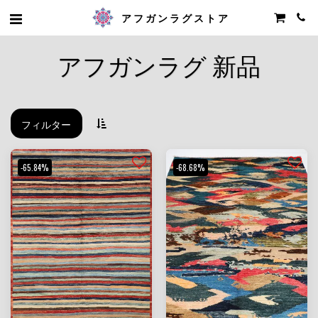
アフガンラグストア
アフガンラグ 新品
フィルター
-65.84%
-68.68%