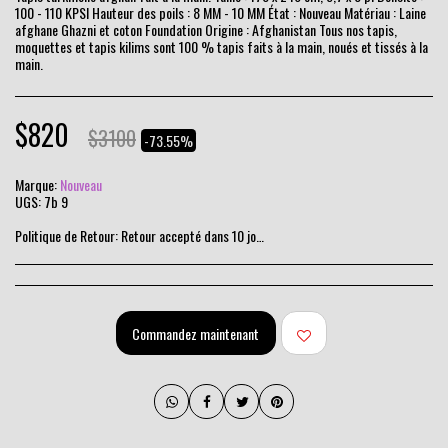
100 - 110 KPSI Hauteur des poils : 8 MM - 10 MM État : Nouveau Matériau : Laine
afghane Ghazni et coton Foundation Origine : Afghanistan Tous nos tapis,
moquettes et tapis kilims sont 100 % tapis faits à la main, noués et tissés à la
main.
$
820
$
3100
-73.55%
Marque:
Nouveau
UGS:
7b 9
Politique de Retour:
Retour accepté dans 10 jours
Commandez maintenant