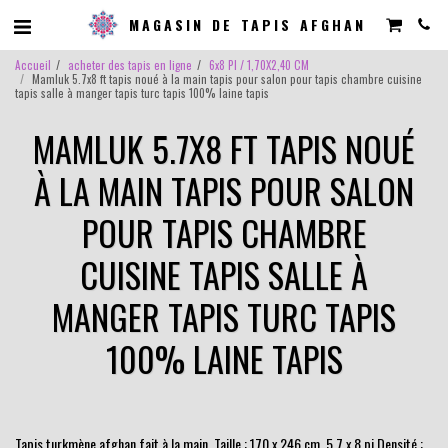
MAGASIN DE TAPIS AFGHAN
Accueil
acheter des tapis en ligne
6x8 PI / 1,70X2,40 CM
Mamluk 5.7x8 ft tapis noué à la main tapis pour salon pour tapis chambre cuisine
tapis salle à manger tapis turc tapis 100% laine tapis
MAMLUK 5.7X8 FT TAPIS NOUÉ
À LA MAIN TAPIS POUR SALON
POUR TAPIS CHAMBRE
CUISINE TAPIS SALLE À
MANGER TAPIS TURC TAPIS
100% LAINE TAPIS
Tapis turkmène afghan fait à la main. Taille : 170 x 246 cm, 5,7 x 8 pi Densité :