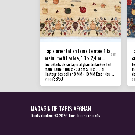
Tapis oriental en laine teintée à la
T
3371
main, motif arbre, 1,8 x 2,4 m,
c
Les détails de ce tapis afghan turkmène fait
L
afghan, noué à la main
6
main. Taille : 180 x 250 cm 5,11 x 8,3 pi
ma
Hauteur des poils : 8 MM - 10 MM État : Neuf
de
$
850
Matière : Laine afghane Ghazni et coton
L
$
1900
$
Foundation. Origine : Afghanistan Texture : ce
Or
beau tapis a des poils courts, ce qui le rend
de
résistant et adapté à presque toutes les pièces
a
de la maison. Tous nos tapis, moquettes et
m
kilims sont 100 % faits main, noués et tissés à
s
MAGASIN DE TAPIS AFGHAN
la main. Les photographies présentées sont
m
prises à la lumière d'une pièce intérieure sans
pr
Droits d'auteur © 2026 Tous droits réservés
retouche pour montrer la beauté et l'éclat du
re
tapis et aussi pour vous donner une meilleure
t
idée de la façon dont le tapis sera vu dans
id
votre chambre et votre bureau, les couleurs du
v