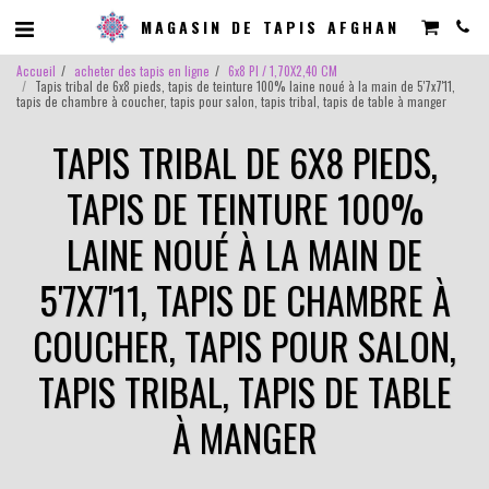
MAGASIN DE TAPIS AFGHAN
Accueil
acheter des tapis en ligne
6x8 PI / 1,70X2,40 CM
Tapis tribal de 6x8 pieds, tapis de teinture 100% laine noué à la main de 5'7x7'11,
tapis de chambre à coucher, tapis pour salon, tapis tribal, tapis de table à manger
TAPIS TRIBAL DE 6X8 PIEDS,
TAPIS DE TEINTURE 100%
LAINE NOUÉ À LA MAIN DE
5'7X7'11, TAPIS DE CHAMBRE À
COUCHER, TAPIS POUR SALON,
TAPIS TRIBAL, TAPIS DE TABLE
À MANGER