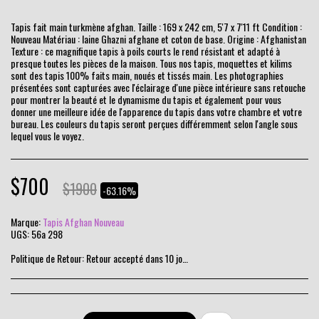
Tapis fait main turkmène afghan. Taille : 169 x 242 cm, 5'7 x 7'11 ft Condition :
Nouveau Matériau : laine Ghazni afghane et coton de base. Origine : Afghanistan
Texture : ce magnifique tapis à poils courts le rend résistant et adapté à
presque toutes les pièces de la maison. Tous nos tapis, moquettes et kilims
sont des tapis 100% faits main, noués et tissés main. Les photographies
présentées sont capturées avec l'éclairage d'une pièce intérieure sans retouche
pour montrer la beauté et le dynamisme du tapis et également pour vous
donner une meilleure idée de l'apparence du tapis dans votre chambre et votre
bureau. Les couleurs du tapis seront perçues différemment selon l'angle sous
lequel vous le voyez.
$
700
$
1900
-63.16%
Marque:
Tapis Afghan Nouveau
UGS:
56a 298
Politique de Retour:
Retour accepté dans 10 jours