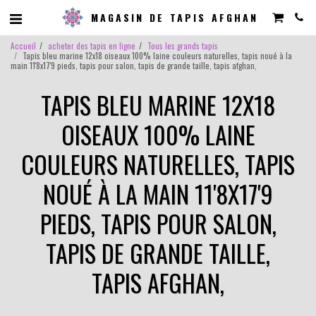
MAGASIN DE TAPIS AFGHAN
Accueil
acheter des tapis en ligne
Tous les grands tapis
Tapis bleu marine 12x18 oiseaux 100% laine couleurs naturelles, tapis noué à la
main 11'8x17'9 pieds, tapis pour salon, tapis de grande taille, tapis afghan,
TAPIS BLEU MARINE 12X18
OISEAUX 100% LAINE
COULEURS NATURELLES, TAPIS
NOUÉ À LA MAIN 11'8X17'9
PIEDS, TAPIS POUR SALON,
TAPIS DE GRANDE TAILLE,
TAPIS AFGHAN,