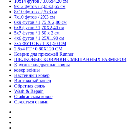
10x14 футов / 3,05x4,20 см
короткий ворс, что делает его
9x12 футов / 2,65x3,65 см
износостойким и подходящим
8x10 футов / 2,5x3 см
практически для любой зоны в
7x10 футов / 2X3 см
доме.
6x9 футов / 1,75 X 2,80 см
6x8 футов / 1,70X2,40 см
5x7 футов / 1,50 x 2 см
4x6 футов / 1,25X1,90 см
3x5 ФУТОВ / 1 X1,50 СМ
2,5x4 FT / 0.80X120 CM
Коврик для прихожей Runner
ШЕЛКОВЫЕ КОВРИКИ СМЕШАННЫХ РАЗМЕРОВ
Круглые квадратные ковры
ковер войны
Настенный ковер
Винтажный ковер
Обратная связь
Wash & Repair
О афганском ковре
Связаться с нами