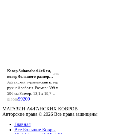
Ковер Sultanabad 4x6 см,
3482
ковер большого размера,
ковер ручной работы из
Афганский туркменский ковер
100% шерсти, ковер для
ручной работы. Размер: 399 x
спальни, ковер для
596 см Размер: 13,1 x 19,7
$
9200
гостиной
футов Высота ворса: 8 мм - 10
$
19000
мм Состояние: новое
МАГАЗИН АФГАНСКИХ КОВРОВ
Материал: афганская
Авторские права © 2026 Все права защищены
газнийская шерсть и хлопок-
основа. Происхождение:
Главная
Афганистан Текстура: этот
Все Большие Ковры
красивый ковер имеет