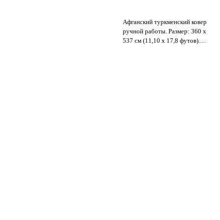
Афганский туркменский ковер
ручной работы. Размер: 360 x
537 см (11,10 x 17,8 футов).
Высота ворса: 8-10 мм.
Плотность: 100-110 KPSI.
Состояние: Новый. Материал:
Афганская шерсть Газни и
хлопковая основа.
Происхождение: Афганистан.
Все наши ковры, ковровые
покрытия и килимы на 100%
изготовлены вручную,
связаны и сотканы вручную.
Представленные фотографии
сделаны при комнатном
освещении без обработки,
чтобы показать красоту и
яркость ковра, а также дать
вам лучшее представление о
том, как он будет выглядеть в
Продано, спасибо
вашей комнате или офисе;
цвета ковра будут