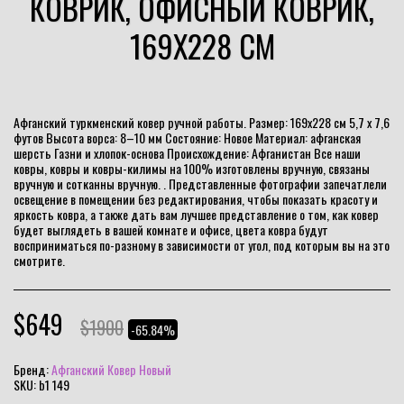
КОВРИК, ОФИСНЫЙ КОВРИК,
169X228 СМ
Афганский туркменский ковер ручной работы. Размер: 169x228 см 5,7 x 7,6
футов Высота ворса: 8–10 мм Состояние: Новое Материал: афганская
шерсть Газни и хлопок-основа Происхождение: Афганистан Все наши
ковры, ковры и ковры-килимы на 100% изготовлены вручную, связаны
вручную и сотканны вручную. . Представленные фотографии запечатлели
освещение в помещении без редактирования, чтобы показать красоту и
яркость ковра, а также дать вам лучшее представление о том, как ковер
будет выглядеть в вашей комнате и офисе, цвета ковра будут
восприниматься по-разному в зависимости от угол, под которым вы на это
смотрите.
$
649
$
1900
-65.84%
Бренд:
Афганский Ковер Новый
SKU:
b1 149