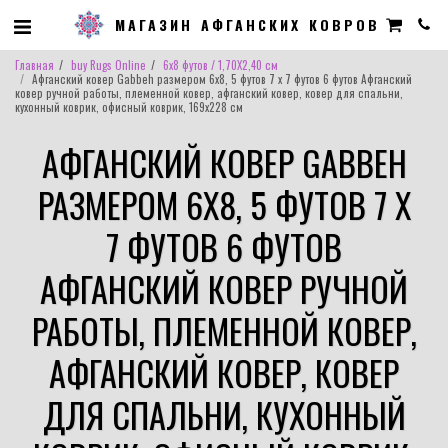
МАГАЗИН АФГАНСКИХ КОВРОВ
Главная
buy Rugs Online
6x8 футов / 1,70X2,40 см
Афганский ковер Gabbeh размером 6x8, 5 футов 7 x 7 футов 6 футов Афганский
ковер ручной работы, племенной ковер, афганский ковер, ковер для спальни,
кухонный коврик, офисный коврик, 169x228 см
АФГАНСКИЙ КОВЕР GABBEH
РАЗМЕРОМ 6X8, 5 ФУТОВ 7 X
7 ФУТОВ 6 ФУТОВ
АФГАНСКИЙ КОВЕР РУЧНОЙ
РАБОТЫ, ПЛЕМЕННОЙ КОВЕР,
АФГАНСКИЙ КОВЕР, КОВЕР
ДЛЯ СПАЛЬНИ, КУХОННЫЙ