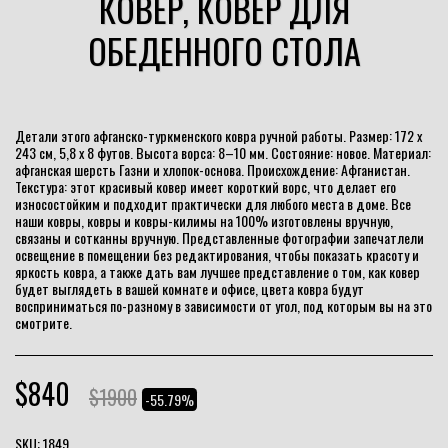
КОВЕР, КОВЕР ДЛЯ
ОБЕДЕННОГО СТОЛА
Детали этого афганско-туркменского ковра ручной работы. Размер: 172 x
243 см, 5,8 x 8 футов. Высота ворса: 8–10 мм. Состояние: новое. Материал:
афганская шерсть Газни и хлопок-основа. Происхождение: Афганистан.
Текстура: этот красивый ковер имеет короткий ворс, что делает его
износостойким и подходит практически для любого места в доме. Все
наши ковры, ковры и ковры-килимы на 100% изготовлены вручную,
связаны и сотканны вручную. Представленные фотографии запечатлели
освещение в помещении без редактирования, чтобы показать красоту и
яркость ковра, а также дать вам лучшее представление о том, как ковер
будет выглядеть в вашей комнате и офисе, цвета ковра будут
восприниматься по-разному в зависимости от угол, под которым вы на это
смотрите.
$
840
$
1900
-55.79%
SKU:
1849