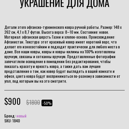
УКРАШЕНИЕ ДЛЯ ДОМА
Детали этого афганско-туркменского ковра ручной работы. Размер: 148 x
262 см, 4,1 x 8,7 футов. Высота ворса: 8–10 мм. Состояние: новое.
Материал: афганская шерсть Газни и хлопок-основа. Происхождение:
Афганистан. Текстура: этот красивый ковер имеет короткий ворс, что
делает его износостойким и подходит практически для любого места в
доме. Все наши ковры, ковры и ковры-килимы на 100% изготовлены
вручную, связаны и сотканны вручную. Представленные фотографии
запечатлели освещение в помещении без редактирования, чтобы
показать красоту и яркость ковра, а также дать вам лучшее
представление о том, как ковер будет выглядеть в вашей комнате и
офисе, цвета ковра будут восприниматься по-разному в зависимости от
угол, под которым вы на это смотрите.
$
900
$
1800
-50%
Бренд:
новый
SKU:
1840