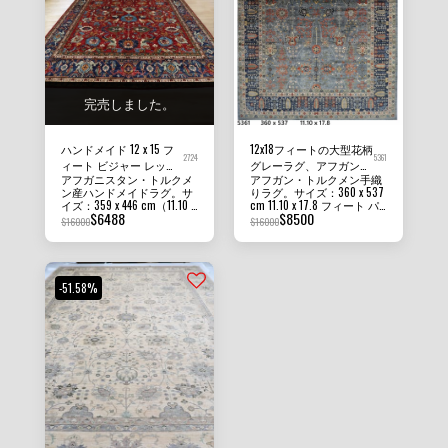
完売しました。
ハンドメイド 12 x 15 フ
12x18フィートの大型花柄
2724
5361
ィート ビジャー レッド
グレーラグ、アフガン手
アフガニスタン・トルクメ
アフガン・トルクメン手織
ラージサイズ エリアラ
織り植物染めウールオリ
ン産ハンドメイドラグ。サ
りラグ。サイズ：360 x 537
グ アフガンハンドノッ
エンタルラグ
イズ：359 x 446 cm（11.10 x
cm 11.10 x 17.8 フィート パ
ト ベジタブルダイウー
$
6488
$
8500
14.8フィート）、パイル
イルの高さ：8 MM - 10 MM
$
16000
$
16000
ルラグ
高：8mm - 10mm。状態：
密度：100 - 110 KPSI 状態：
新品。素材：アフガニスタ
新品 素材：アフガン・ガズ
ン・ガズニウール、ファン
ニ・ウールとファンデーシ
デーションコットン。原産
ョン・コットン 原産国：ア
国：アフガニスタン。当社
フガニスタン 当社のラグ、
-51.58%
のラグ、カーペット、キリ
カーペット、キリムはすべ
ムラグはすべて100%ハンド
て、100% 手織り、手結
メイド、手織り、手結びで
び、手織りのラグです。掲
す。掲載写真は、ラグの美
載されている写真は、ラグ
しさと鮮やかさをご理解い
の美しさと鮮やかさを示す
ただくため、また、お部屋
ため、また、ラグがあなた
やオフィスでのラグの見え
の部屋やオフィスでどのよ
方をより良くご理解いただ
うに見えるかをよりよく理
くため、室内照明で撮影
解していただくために、編
し、加工は一切しておりま
集なしで室内照明の下で撮
せん。ラグの色合いは、見
影されています。ラグの色
る角度によって見え方が異
は、見る角度によって異な