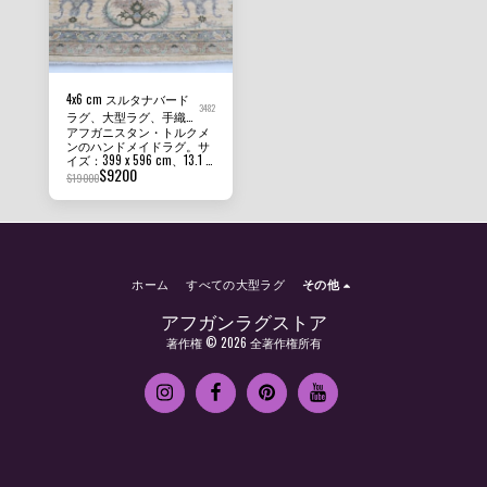
なります。
って見える場合がありま
す。
4x6 cm スルタナバード
3482
ラグ、大型ラグ、手織り
アフガニスタン・トルクメ
100%ウール染めラグ、
ンのハンドメイドラグ。サ
寝室用ラグ、リビングル
イズ：399 x 596 cm、13.1 x
ーム用ラグ
$
9200
19.7フィート、パイル高：
$
19000
8mm～10mm。状態：新
品。素材：アフガニスタ
ン・ガズニウールと基布コ
ットン。原産国：アフガニ
スタン。質感：この美しい
ラグは短めのパイルで耐久
性があり、ご家庭のあらゆ
ホーム
すべての大型ラグ
その他
る場所に最適です。
アフガンラグストア
著作権 © 2026 全著作権所有