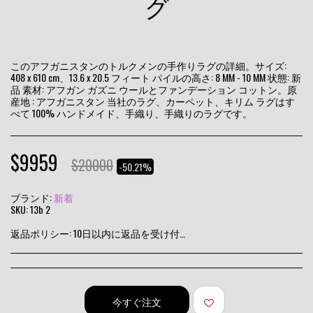
グ
このアフガニスタンのトルクメンの手作りラグの詳細。サイズ:
408 x 610 cm、13.6 x 20.5 フィート パイルの高さ: 8 MM - 10 MM 状態: 新
品 素材: アフガン ガズニ ウールとファンデーション コットン。原
産地 : アフガニスタン 当社のラグ、カーペット、キリム ラグはす
べて 100% ハンドメイド、手織り、手織りのラグです。
$
9959
$
20000
-50.21%
ブランド:
新着
SKU:
13b 2
返品ポリシー:
10日以内に返品を受け付けます
今すぐ注文