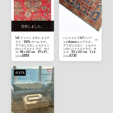
完売しました。
5x9 フィート スザニ エリア
ハンドメイド5x7フィー
3366
ラグ、100% ウール ナチュ
トのAryanaエリアラグ、
アフガニスタン トルクメン
アフガニスタン・トルクメ
ラルカラー、アフガニスタ
アフガニスタンの手織り
のハンドメイド ラグ。サイ
ンのハンドメイドラグ。サ
ン ハンドノット ラグ、リ
ウール染めラグ、寝室用
ズ: 148 x 262 cm、4'11 x 8'7
イズ：152 x 207 cm、5 x 6
ビングルーム用ラグ、寝室
ラグ、リビングルーム用
$
899
$
730
フィート パイルの高さ: 8
フィート10インチ。状態：
$
2800
$
1800
用ラグ、ダイニングテーブ
ラグ、オフィス用ラグ、
MM - 10 MM 状態: 新品 素材:
新品。パイルの高さ：8mm
アフガニスタン ガズニ ウ
～10mm。素材：アフガニ
ル用ラグ 4'11x8'7
ールとファンデーション コ
スタン・ガズニウールと基
ットン 原産国: アフガニス
布コットン。原産国：アフ
タン 当社のラグ、カーペッ
ガニスタン。質感：この美
-61.67%
ト、キリム ラグはすべて
しいラグは短めのパイルで
100% ハンドメイドで、手
耐久性があり、ご家庭のあ
結び、手織りのラグです。
らゆる場所に適していま
掲載されている写真は、ラ
す。当社のラグ、カーペッ
グの美しさと鮮やかさを示
ト、キリムラグはすべて、
すために、また、ラグが部
100%ハンドメイドで、手織
屋やオフィスでどのように
りで作られています。掲載
見えるかについてより良い
されている写真は、ラグの
アイデアを提供するため
美しさと鮮やかさを伝える
に、編集せずに室内の照明
ため、また、ラグがお部屋
で撮影されています。ラグ
やオフィスでどのように見
の色は、見る角度によって
えるかをよりよくご理解い