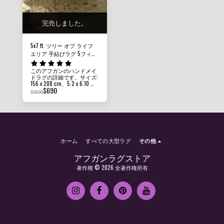
異なって認識されます。
ただくため、室内照明で編
集せずに撮影されていま
す。ラグの色合いは、見る
角度によって異なって見え
完売しました。
ます。
5x7 ft. ツリー オブ ライフ
エリア 手結びラグ 5フィー
ト2x6フィート10 鳥のラグ
リビングルーム用ラグ オリ
このアフガンのハンドメイ
ドラグの詳細です。サイズ:
エンタルラグ オフィスラグ
156 x 208 cm、5.2 x 6.10 フ
ホームデコレーション アフ
$
690
ィート パイルの高さ: 8 MM
$
1800
ガンラグ
- 10 MM 状態: 新品 素材: ア
フガン ガズニ ウールとフ
ァンデーション コットン
原産地: アフガニスタン 当
社のラグ、カーペット、キ
リム ラグはすべて 100% 手
作りの手結びです。そして
ホーム
すべての大型ラグ
その他
手織りのラグ。提示されて
いる写真は、ラグの美しさ
と鮮やかさを示すために編
アフガンラグストア
集せずに屋内の部屋の照明
著作権 © 2026 全著作権所有
をキャプチャしたものであ
り、ラグが部屋やオフィス
でどのように見えるかをよ
りよく理解するために、ラ
グの色は場所によって異な
るように認識されます。あ
なたがそれを見る角度。