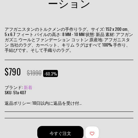
ーション
アフガニスタンのトルクメンの手作りラグ。サイズ: 152 x 200 cm、
5 x 6.7 フィート パイルの高さ: 8 MM - 10 MM 状態: 新品 素材: アフガン
ガズニ ウールとファンデーション コットン 原産地: アフガニスタ
ン 当社のラグ、カーペット、キリム ラグはすべて 100% 手作り、
手結びです。そして手織りのラグ。
$
790
$
1990
-60.3%
ブランド:
新着
SKU:
51a 407
返品ポリシー:
10日以内に返品を受け付けます
今すぐ注文