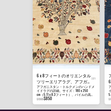
6 x 8フィートのオリエンタル
3371
ツリーエリアラグ、アフガ
アフガニスタン・トルクメンのハンドメ
ンハンドノット、ベジタブ
イドラグの詳細。サイズ：180 x 250
イ
ルダイウール、トライバル
cm（5.11 x 8.3フィート）、パイルの高
5
$
850
さ：8mm～10mm。状態：新品。素材：ア
ラグ
$
1900
$
フガニスタン・ガズニウールと綿。原産
国：アフガニスタン。質感：この美しい
ラグは短いパイルで、耐久性があり、家