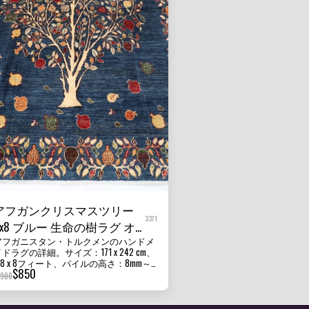
アフガンクリスマスツリー
3371
6x8 ブルー 生命の樹ラグ オ
アフガニスタン・トルクメンのハンドメ
フィスラグ、寝室用ラグ、
ドラグの詳細。サイズ：171 x 242 cm、
キッチンラグ
.8 x 8フィート、パイルの高さ：8mm～
$
850
10mm。状態：新品。素材：アフガニスタ
1900
ン・ガズニウールと綿。原産国：アフガ
ニスタン。質感：この美しいラグは短い
パイルで、耐久性があり、家のほぼすべ