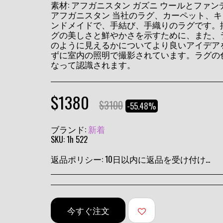
素材: アフガニスタン ガズニ ウールとファン
アフガニスタン 当社のラグ、カーペット、キリム
ンドメイドで、手結び、手織りのラグです。
グの美しさと鮮やかさを示すために、また、
のように見えるかについてより良いアイデア
ずに室内の照明で撮影されています。ラグの
なって認識されます。
$
1380
$
3100
-55.48%
ブランド:
新着
SKU:
1h 522
返品ポリシー:
10日以内に返品を受け付けます
今すぐ注文