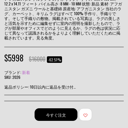
12.2 x 14.11 フィート パイル高さ: 8 MM - 10 MM 状態: 新品 素材: アフガ
ニスタン ガズニ ウールと基礎綿 原産地: アフガニスタン 当社のラ
グ、カーペット、キリム ラグはすべて 100% 手作り、手織りで
す。そして手織りの敷物。掲載されている写真は、ラグの美しさ
と活気を示すために編集せずに室内の照明を撮影したもので、ラ
グが部屋やオフィスでどのように見えるか、ラグの色は状況に応
じて異なって認識されるかをよりよく理解していただくために掲
載されています。見る角度。
$
5998
$
16000
-62.51%
ブランド:
新着
SKU:
2026
返品ポリシー:
10日以内に返品を受け付けます
今すぐ注文