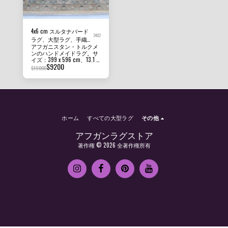
4x6 cm スルタナバード
3482
ラグ、大型ラグ、手織り
アフガニスタン・トルクメ
100%ウール染めラグ、
ンのハンドメイドラグ。サ
寝室用ラグ、リビングル
イズ：399 x 596 cm、13.1 x
ーム用ラグ
$
9200
19.7フィート、パイル高：
$
19000
8mm～10mm。状態：新
品。素材：アフガニスタ
ン・ガズニウールと基布コ
ットン。原産国：アフガニ
スタン。質感：この美しい
ラグは短めのパイルで耐久
性があり、ご家庭のあらゆ
ホーム
すべての大型ラグ
その他
る場所に最適です。
アフガンラグストア
著作権 © 2026 全著作権所有