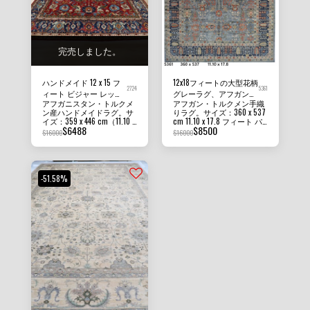
完売しました。
ハンドメイド 12 x 15 フ
12x18フィートの大型花柄
2724
5361
ィート ビジャー レッド
グレーラグ、アフガン手
アフガニスタン・トルクメ
アフガン・トルクメン手織
ラージサイズ エリアラ
織り植物染めウールオリ
ン産ハンドメイドラグ。サ
りラグ。サイズ：360 x 537
グ アフガンハンドノッ
エンタルラグ
イズ：359 x 446 cm（11.10 x
cm 11.10 x 17.8 フィート パ
ト ベジタブルダイウー
$
6488
$
8500
14.8フィート）、パイル
イルの高さ：8 MM - 10 MM
$
16000
$
16000
ルラグ
高：8mm - 10mm。状態：
密度：100 - 110 KPSI 状態：
新品。素材：アフガニスタ
新品 素材：アフガン・ガズ
ン・ガズニウール、ファン
ニ・ウールとファンデーシ
デーションコットン。原産
ョン・コットン 原産国：ア
国：アフガニスタン。当社
フガニスタン 当社のラグ、
-51.58%
のラグ、カーペット、キリ
カーペット、キリムはすべ
ムラグはすべて100%ハンド
て、100% 手織り、手結
メイド、手織り、手結びで
び、手織りのラグです。掲
す。掲載写真は、ラグの美
載されている写真は、ラグ
しさと鮮やかさをご理解い
の美しさと鮮やかさを示す
ただくため、また、お部屋
ため、また、ラグがあなた
やオフィスでのラグの見え
の部屋やオフィスでどのよ
方をより良くご理解いただ
うに見えるかをよりよく理
くため、室内照明で撮影
解していただくために、編
し、加工は一切しておりま
集なしで室内照明の下で撮
せん。ラグの色合いは、見
影されています。ラグの色
る角度によって見え方が異
は、見る角度によって異な
なります。
って見える場合がありま
す。