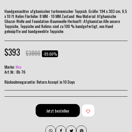
Handgemachter afghanischer turkmenischer Teppich. Größe: 194 x 303 cm, 6,5
x 10 ft Kelim Florhöhe: 8 MM - 10 MM Zustand: Neu Material: Afghanische
Ghazni-Wolle und Foundation-Baumwolle Herkunft: Afghanistan Alle unsere
Teppiche, Teppiche und Kelims sind zu 100 % handgefertigt, von Hand
geknüpfte und handgewebte Teppiche.
$
393
$
3800
-89.66%
Marke:
Neu
Art.Nr.:
8b 76
Rücknahmegarantie:
Return Accept in 10 Days
Jetzt bestellen