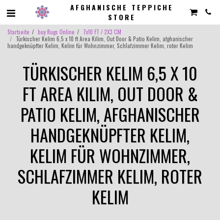
AFGHANISCHE TEPPICHE
STORE
Startseite
buy Rugs Online
7x10 FT / 2X3 CM
Türkischer Kelim 6,5 x 10 ft Area Kilim, Out Door & Patio Kelim, afghanischer
handgeknüpfter Kelim, Kelim für Wohnzimmer, Schlafzimmer Kelim, roter Kelim
TÜRKISCHER KELIM 6,5 X 10
FT AREA KILIM, OUT DOOR &
PATIO KELIM, AFGHANISCHER
HANDGEKNÜPFTER KELIM,
KELIM FÜR WOHNZIMMER,
SCHLAFZIMMER KELIM, ROTER
KELIM