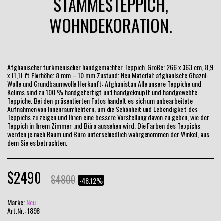
STAMMESTEPPICH,
WOHNDEKORATION.
Afghanischer turkmenischer handgemachter Teppich. Größe: 266 x 363 cm, 8,9
x 11,11 ft Florhöhe: 8 mm – 10 mm Zustand: Neu Material: afghanische Ghazni-
Wolle und Grundbaumwolle Herkunft: Afghanistan Alle unsere Teppiche und
Kelims sind zu 100 % handgefertigt und handgeknüpft und handgewebte
Teppiche. Bei den präsentierten Fotos handelt es sich um unbearbeitete
Aufnahmen von Innenraumlichtern, um die Schönheit und Lebendigkeit des
Teppichs zu zeigen und Ihnen eine bessere Vorstellung davon zu geben, wie der
Teppich in Ihrem Zimmer und Büro aussehen wird. Die Farben des Teppichs
werden je nach Raum und Büro unterschiedlich wahrgenommen der Winkel, aus
dem Sie es betrachten.
$
2490
$
4800
-48.12%
Marke:
Neu
Art.Nr.:
1898