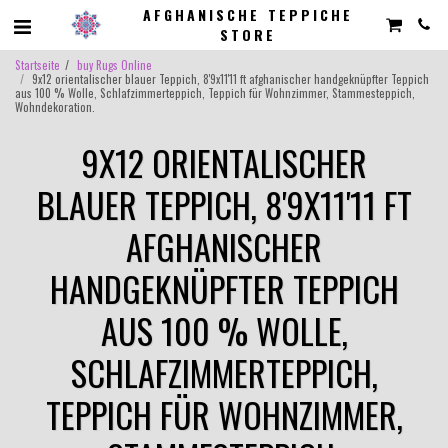
AFGHANISCHE TEPPICHE
STORE
Startseite
buy Rugs Online
9x12 orientalischer blauer Teppich, 8'9x11'11 ft afghanischer handgeknüpfter Teppich
aus 100 % Wolle, Schlafzimmerteppich, Teppich für Wohnzimmer, Stammesteppich,
Wohndekoration.
9X12 ORIENTALISCHER
BLAUER TEPPICH, 8'9X11'11 FT
AFGHANISCHER
HANDGEKNÜPFTER TEPPICH
AUS 100 % WOLLE,
SCHLAFZIMMERTEPPICH,
TEPPICH FÜR WOHNZIMMER,