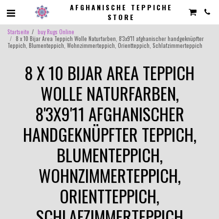
AFGHANISCHE TEPPICHE
STORE
Startseite
buy Rugs Online
8 x 10 Bijar Area Teppich Wolle Naturfarben, 8'3x9'11 afghanischer handgeknüpfter
Teppich, Blumenteppich, Wohnzimmerteppich, Orientteppich, Schlafzimmerteppich
8 X 10 BIJAR AREA TEPPICH
WOLLE NATURFARBEN,
8'3X9'11 AFGHANISCHER
HANDGEKNÜPFTER TEPPICH,
BLUMENTEPPICH,
WOHNZIMMERTEPPICH,
ORIENTTEPPICH,
SCHLAFZIMMERTEPPICH