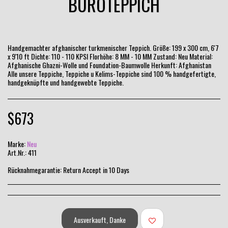
BÜROTEPPICH
Handgemachter afghanischer turkmenischer Teppich. Größe: 199 x 300 cm, 6'7
x 9'10 ft Dichte: 110 - 110 KPSI Florhöhe: 8 MM - 10 MM Zustand: Neu Material:
Afghanische Ghazni-Wolle und Foundation-Baumwolle Herkunft: Afghanistan
Alle unsere Teppiche, Teppiche u Kelims-Teppiche sind 100 % handgefertigte,
handgeknüpfte und handgewebte Teppiche.
$
673
Marke:
Neu
Art.Nr.:
411
Rücknahmegarantie:
Return Accept in 10 Days
Ausverkauft, Danke