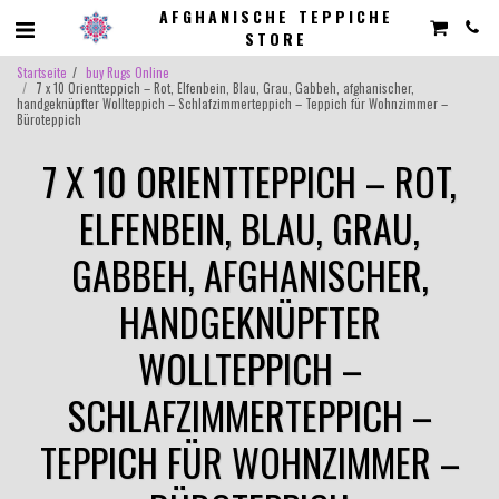
AFGHANISCHE TEPPICHE
STORE
Startseite
buy Rugs Online
7 x 10 Orientteppich – Rot, Elfenbein, Blau, Grau, Gabbeh, afghanischer,
handgeknüpfter Wollteppich – Schlafzimmerteppich – Teppich für Wohnzimmer –
Büroteppich
7 X 10 ORIENTTEPPICH – ROT,
ELFENBEIN, BLAU, GRAU,
GABBEH, AFGHANISCHER,
HANDGEKNÜPFTER
WOLLTEPPICH –
SCHLAFZIMMERTEPPICH –
TEPPICH FÜR WOHNZIMMER –