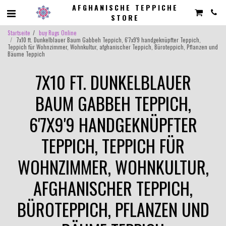
AFGHANISCHE TEPPICHE
STORE
Startseite
buy Rugs Online
7x10 ft. Dunkelblauer Baum Gabbeh Teppich, 6'7x9'9 handgeknüpfter Teppich,
Teppich für Wohnzimmer, Wohnkultur, afghanischer Teppich, Büroteppich, Pflanzen und
Bäume Teppich
7X10 FT. DUNKELBLAUER
BAUM GABBEH TEPPICH,
6'7X9'9 HANDGEKNÜPFTER
TEPPICH, TEPPICH FÜR
WOHNZIMMER, WOHNKULTUR,
AFGHANISCHER TEPPICH,
BÜROTEPPICH, PFLANZEN UND