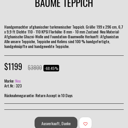
BÄUME TEPPICH
Handgemachter afghanischer turkmenischer Teppich. Größe: 199 x 296 cm, 6,7
x 9,9 ft Dichte: 110 - 110 KPSI Florhöhe: 8 mm - 10 mm Zustand: Neu Material:
Afghanische Ghazni-Wolle und Foundation-Baumwolle Herkunft: Afghanistan
Alle unsere Teppiche, Teppiche und Kelims sind 100 % handgefertigte,
handgeknüpfte und handgewebte Teppiche.
$
1199
$
3800
-68.45%
Marke:
Neu
Art.Nr.:
323
Rücknahmegarantie:
Return Accept in 10 Days
Ausverkauft, Danke