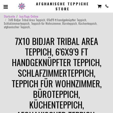
AFGHANISCHE TEPPICHE
STORE
Startseite
buy Rugs Online
7x10 Bidjar Tribal Area Teppich, 6'6x9'9 ft handgeknüpfter Teppich,
Schlafzimmerteppich, Teppich für Wohnzimmer, Büroteppich, Küchenteppich,
afghanischer Teppich,
7X10 BIDJAR TRIBAL AREA
TEPPICH, 6'6X9'9 FT
HANDGEKNÜPFTER TEPPICH,
SCHLAFZIMMERTEPPICH,
TEPPICH FÜR WOHNZIMMER,
BÜROTEPPICH,
KÜCHENTEPPICH,