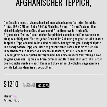
AFGHANISCHER TEPPICH,
Die Details dieses afghanischen turkmenischen handgefertigten Teppichs.
Größe: 198 x 295 cm, 6,6 x 9,9 Fuß Florhöhe: 8 mm – 10 mm Zustand: Neu
Material: afghanische Ghazni-Wolle und Grundbaumwolle. Herkunft:
Afghanistan. Textur: Dieser schöne Teppich hat einen kurzen Flor, wodurch er
strapazierfähig und für fast jeden Bereich im Zuhause geeignet ist. Alle unsere
Teppiche, Teppiche und Kelims sind zu 100 % handgefertigte, handgeknüpfte
und handgewebte Teppiche. Bei den präsentierten Fotos handelt es sich um
unbearbeitete Aufnahmen von Innenraumlichtern, um die Schönheit und
Lebendigkeit des Teppichs zu zeigen und Ihnen eine bessere Vorstellung davon
zu geben, wie der Teppich in Ihrem Zimmer und Büro aussehen wird. Die Farben
des Teppichs werden je nach Raum und Büro unterschiedlich wahrgenommen
der Winkel, aus dem Sie es betrachten.
$
1210
$
3300
-63.33%
Marke:
Neu
Art.Nr.:
1670