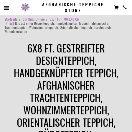
AFGHANISCHE TEPPICHE
STORE
Startseite
buy Rugs Online
6x8 FT / 1,70X2,40 CM
6x8 ft. Gestreifter Designteppich, handgeknüpfter Teppich, afghanischer
Trachtenteppich, Wohnzimmerteppich, Orientalischer Teppich, Büroteppich,
Wohndekoration
6X8 FT. GESTREIFTER
DESIGNTEPPICH,
HANDGEKNÜPFTER TEPPICH,
AFGHANISCHER
TRACHTENTEPPICH,
WOHNZIMMERTEPPICH,
ORIENTALISCHER TEPPICH,