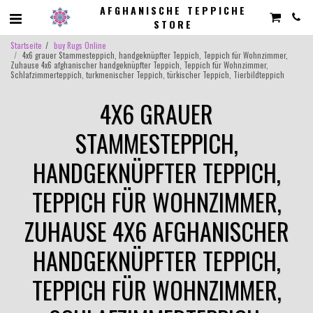
AFGHANISCHE TEPPICHE
STORE
Startseite
buy Rugs Online
4x6 grauer Stammesteppich, handgeknüpfter Teppich, Teppich für Wohnzimmer,
Zuhause 4x6 afghanischer handgeknüpfter Teppich, Teppich für Wohnzimmer,
Schlafzimmerteppich, turkmenischer Teppich, türkischer Teppich, Tierbildteppich
4X6 GRAUER
STAMMESTEPPICH,
HANDGEKNÜPFTER TEPPICH,
TEPPICH FÜR WOHNZIMMER,
ZUHAUSE 4X6 AFGHANISCHER
HANDGEKNÜPFTER TEPPICH,
TEPPICH FÜR WOHNZIMMER,